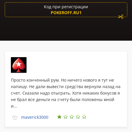
Код при регистрации
POKEROFF.RU1
Просто конченный рум. Но ничего нового я тут не
напишу. Не дали вывести средства вернули назад на
счет. Сказали надо отыграть. Хотя никаких бонусов я
не брал все деньги на счету были положены мной
и...
maverick3000