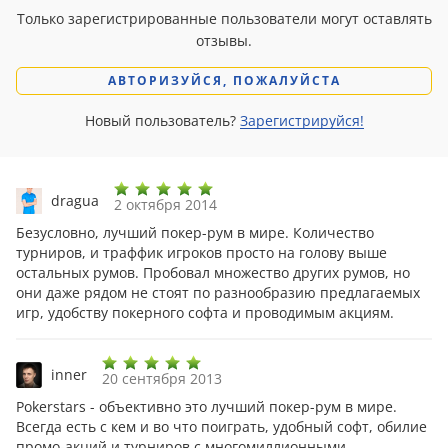
Только зарегистрированные пользователи могут оставлять
отзывы.
АВТОРИЗУЙСЯ, ПОЖАЛУЙСТА
Новый пользователь?
Зарегистрируйся!
dragua
2 октября 2014
Безусловно, лучший покер-рум в мире. Количество
турниров, и траффик игроков просто на голову выше
остальных румов. Пробовал множество других румов, но
они даже рядом не стоят по разнообразию предлагаемых
игр, удобству покерного софта и проводимым акциям.
inner
20 сентября 2013
Pokerstars - объективно это лучший покер-рум в мире.
Всегда есть с кем и во что поиграть, удобный софт, обилие
промо-акций и турниров с многомиллионными