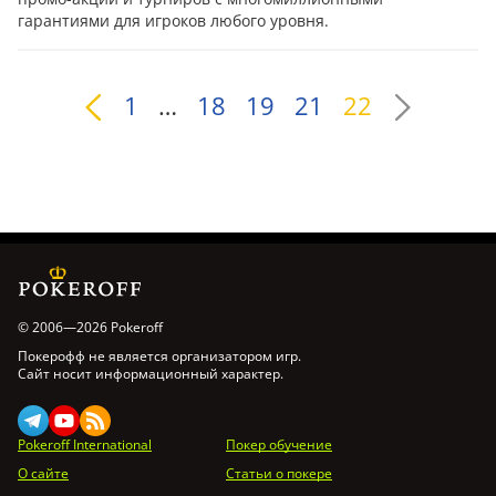
гарантиями для игроков любого уровня.
1
…
18
19
21
22
© 2006—2026 Pokeroff
Покерофф не является организатором игр.
Сайт носит информационный характер.
Pokeroff International
Покер обучение
О сайте
Статьи о покере