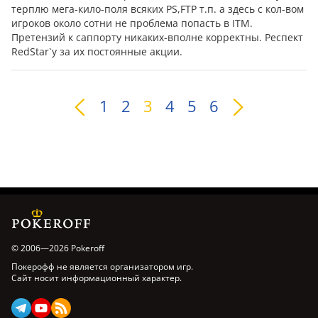
терплю мега-кило-поля всякиx PS,FTP т.п. а здесь с кол-вом
игроков около сотни не проблема попасть в ITM.
Претензий к саппорту никаких-вполне корректны. Респект
RedStar`у за их постоянные акции.
1
2
3
4
5
6
© 2006—2026 Pokeroff
Покерофф не является организатором игр.
Сайт носит информационный характер.