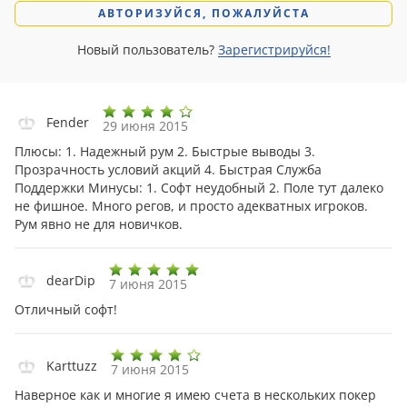
АВТОРИЗУЙСЯ, ПОЖАЛУЙСТА
Новый пользователь?
Зарегистрируйся!
Fender
29 июня 2015
Плюсы: 1. Надежный рум 2. Быстрые выводы 3.
Прозрачность условий акций 4. Быстрая Служба
Поддержки Минусы: 1. Софт неудобный 2. Поле тут далеко
не фишное. Много регов, и просто адекватных игроков.
Рум явно не для новичков.
dearDip
7 июня 2015
Отличный софт!
Karttuzz
7 июня 2015
Наверное как и многие я имею счета в нескольких покер