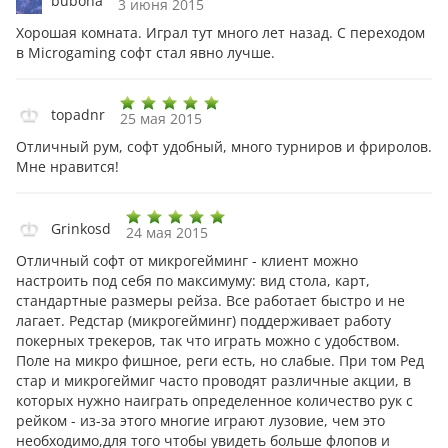
buboha
3 июня 2015
Хорошая комната. Играл тут много лет назад. С переходом
в Microgaming софт стал явно лучше.
topadnr
25 мая 2015
Отличный рум, софт удобный, много турниров и фриролов.
Мне нравится!
Grinkosd
24 мая 2015
Отличный софт от микрогейминг - клиент можно
настроить под себя по максимуму: вид стола, карт,
стандартные размеры рейза. Все работает быстро и не
лагает. Редстар (микрогейминг) поддерживает работу
покерных трекеров, так что играть можно с удобством.
Поле на микро фишное, реги есть, но слабые. При том Ред
стар и микрогеймиг часто проводят различные акции, в
которых нужно наиграть определенное количество рук с
рейком - из-за этого многие играют лузовие, чем это
необходимо,для того чтобы увидеть больше флопов и