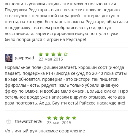
выполнить условия акции - этим можно пользоваться.
Поддержка Редстара - выше всяческих похвал: недавно
столкнулся с неприятной ситуацией - потерял доступ от
почты, на которую был зареган акк на Редстаре, обратился
в поддержку - во всем разобрались за сутки, доступ
восстановили, зарегистрировали новую почту, а я уже
было попрощался с игрой на Редстаре!
gavposad
23 мая 2015
Нормальное поле (фишей хватает), хороший софт (иногда
падает), поддержка РТ4 (иногда секунд по 20-40 пока статы
в хаде обновятся, проверил - это хистори так пишется),
фрироллы - есть, радуют, жаль только убрали дневную
фриху по Омахе, и вообще мало омахи. Больше омахи!! Про
остальное вроде уже написали в других отзывах, чего два
раза повторять. Ах да, Баунти есть! Райское наслаждение!
thewatcher26
23 мая 2015
//отличный рум.знакомое оформление