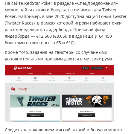
На сайте RedStar Poker в разделе «Спецпредложения»
можно найти акции и бонусы, в том числе для Twister
Poker. Например, в мае 2020 доступна акция Гонки Twister
(Twister Races), в рамках которой игроки набивают очки
для еженедельного лидерборда. Призовой фонд
лидерборда — €12,500 (€8,050 в виде кеша и €4,450
билетами в твистеры за €5 и €10).
Кроме того, задания на твистеры со случайными
дополнительными призами даются в миссиях рума.
Следить за появлением миссий, акций и бонусов можно