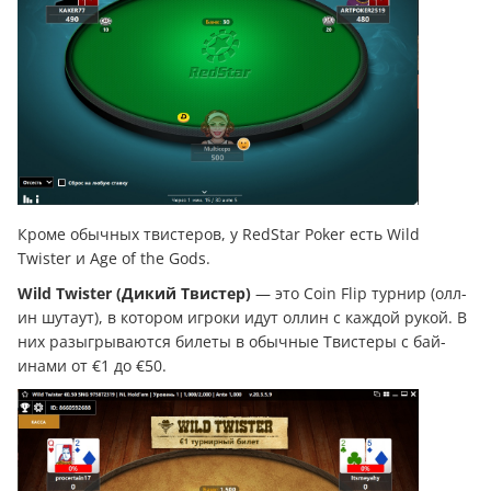
Кроме обычных твистеров, у RedStar Poker есть Wild
Twister и Age of the Gods.
Wild Twister (Дикий Твистер)
— это Coin Flip турнир (олл-
ин шутаут), в котором игроки идут оллин с каждой рукой. В
них разыгрываются билеты в обычные Твистеры с бай-
инами от €1 до €50.