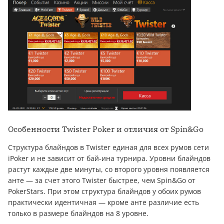
Особенности Twister Poker и отличия от Spin&Go
Структура блайндов в Twister единая для всех румов сети
iPoker и не зависит от бай-ина турнира. Уровни блайндов
растут каждые две минуты, со второго уровня появляется
анте — за счет этого Twister быстрее, чем Spin&Go от
PokerStars. При этом структура блайндов у обоих румов
практически идентичная — кроме анте различие есть
только в размере блайндов на 8 уровне.