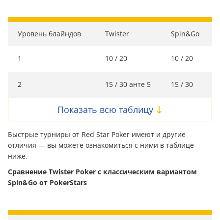
Уровень блайндов
Twister
Spin&Go
1
10 / 20
10 / 20
2
15 / 30 анте 5
15 / 30
Показать всю таблицу
Быстрые турниры от Red Star Poker имеют и другие
отличия — вы можете ознакомиться с ними в таблице
ниже.
Сравнение Twister Poker с классическим вариантом
Spin&Go от PokerStars