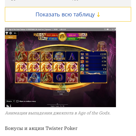
Показать всю таблицу
Анимация выпадения джекпота в Age of the Gods.
Бонусы и акции Twister Poker