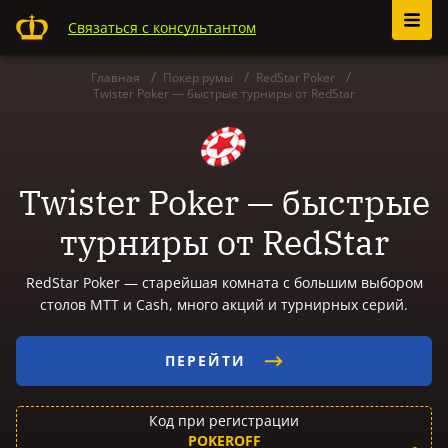
Связаться с консультантом
Главная
Покер румы
RedStar Poker
Twister Poker — быстрые турниры от RedStar
Twister Poker — быстрые
турниры от RedStar
RedStar Poker — старейшая комната c большим выбором
столов MTT и Cash, много акций и турнирных серий.
ПЕРЕЙТИ
Код при регистрации
POKEROFF