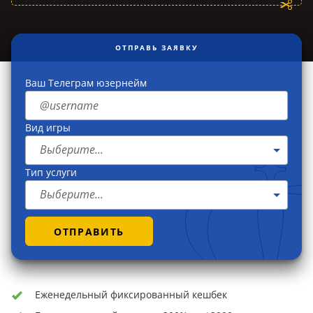
ОТПРАВЬ ЗАЯВКУ
Ваш Телеграм юзернейм
Вид игры
Выберите...
Тип услуги
Выберите...
ОТПРАВИТЬ
Еженедельный фиксированный кешбек