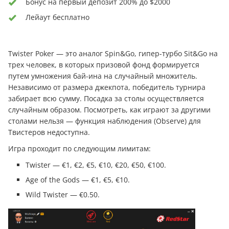
Бонус на первый депозит 200% до $2000
Лейаут бесплатно
Twister Poker — это аналог Spin&Go, гипер-турбо Sit&Go на
трех человек, в которых призовой фонд формируется
путем умножения бай-ина на случайный множитель.
Независимо от размера джекпота, победитель турнира
забирает всю сумму. Посадка за столы осуществляется
случайным образом. Посмотреть, как играют за другими
столами нельзя — функция наблюдения (Observe) для
Твистеров недоступна.
Игра проходит по следующим лимитам:
Twister — €1, €2, €5, €10, €20, €50, €100.
Age of the Gods — €1, €5, €10.
Wild Twister — €0.50.