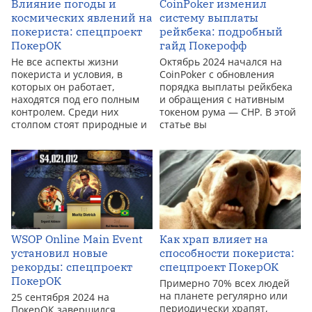
Влияние погоды и
CoinPoker изменил
космических явлений на
систему выплаты
покериста: спецпроект
рейкбека: подробный
ПокерОК
гайд Покерофф
Не все аспекты жизни
Октябрь 2024 начался на
покериста и условия, в
CoinPoker с обновления
которых он работает,
порядка выплаты рейкбека
находятся под его полным
и обращения с нативным
контролем. Среди них
токеном рума — CHP. В этой
столпом стоят природные и
статье вы
WSOP Online Main Event
Как храп влияет на
установил новые
способности покериста:
рекорды: спецпроект
спецпроект ПокерОК
ПокерОК
Примерно 70% всех людей
на планете регулярно или
25 сентября 2024 на
периодически храпят,
ПокерОК завершился