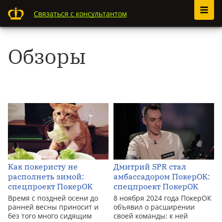
Связаться с консультантом
Обзоры
Как покеристу не
Дмитрий SPR стал
располнеть зимой:
амбассадором ПокерОК:
спецпроект ПокерОК
спецпроект ПокерОК
Время с поздней осени до
8 ноября 2024 года ПокерОК
ранней весны приносит и
объявил о расширении
без того много сидящим
своей команды: к ней