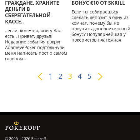
ГРАЖДАНЕ, ХРАНИТЕ
БОНУС €10 ОТ SKRILL
ДEНЬГИ В
Если ты собираешься
СБЕРЕГАТЕЛЬНОЙ
сделать депозит в одну из
КАССЕ..
комнат, почему бы не
получить дополнительный
..если, конечно, они у Вас
бонус? Популярнейшая у
есть.. Привет, друзья!
покеристов платежная
Недавние события вокруг
AdamevePoker подтолкнули
меня написать пост о самом
главном –
1
2
3
4
5
© 2006—2026 Pokeroff