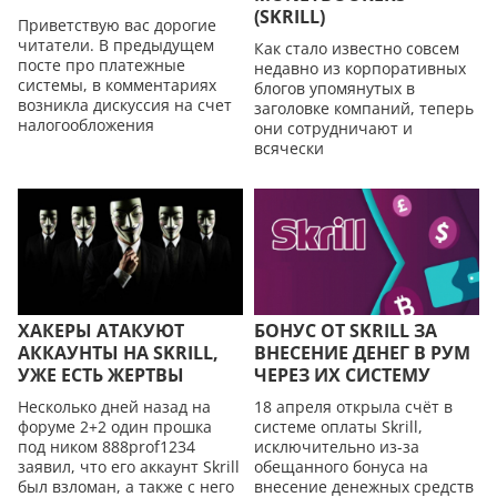
(SKRILL)
Приветствую вас дорогие
читатели. В предыдущем
Как стало известно совсем
посте про платежные
недавно из корпоративных
системы, в комментариях
блогов упомянутых в
возникла дискуссия на счет
заголовке компаний, теперь
нaлoгообложения
они сотрудничают и
всячески
ХАКЕРЫ АТАКУЮТ
БОНУС ОТ SKRILL ЗА
АККАУНТЫ НА SKRILL,
ВНЕСЕНИЕ ДEНEГ В РУМ
УЖЕ ЕСТЬ ЖЕРТВЫ
ЧЕРЕЗ ИХ СИСТЕМУ
Несколько дней назад на
18 апреля открыла счёт в
форуме 2+2 один прошка
системе оплаты Skrill,
под ником 888prof1234
исключительно из-за
заявил, что его аккаунт Skrill
обещанного бонуса на
был взломан, а также с него
внесение денежных средств