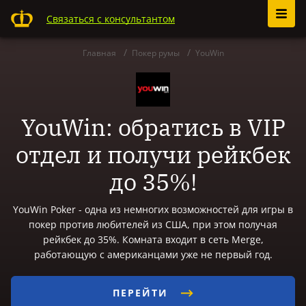
Связаться с консультантом
Главная
Покер румы
YouWin
YouWin: обратись в VIP
отдел и получи рейкбек
до 35%!
YouWin Poker - одна из немногих возможностей для игры в
покер против любителей из США, при этом получая
рейкбек до 35%. Комната входит в сеть Merge,
работающую с американцами уже не первый год.
ПЕРЕЙТИ