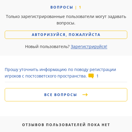
ВОПРОСЫ
| 1
Только зарегистрированные пользователи могут задавать
вопросы.
АВТОРИЗУЙСЯ, ПОЖАЛУЙСТА
Новый пользователь?
Зарегистрируйся!
Прошу уточнить информацию по поводу регистрации
игроков с постсоветского пространства.
1
ВСЕ ВОПРОСЫ
ОТЗЫВОВ ПОЛЬЗОВАТЕЛЕЙ ПОКА НЕТ