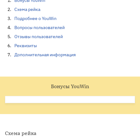
Бонусы YouWin
Схема рейка
Подробнее о YouWin
Вопросы пользователей
Отзывы пользователей
Реквизиты
Дополнительная информация
Бонусы YouWin
Схема рейка