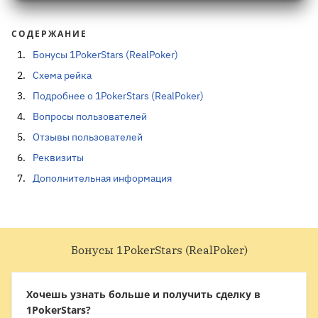
СОДЕРЖАНИЕ
Бонусы 1PokerStars (RealPoker)
Схема рейка
Подробнее о 1PokerStars (RealPoker)
Вопросы пользователей
Отзывы пользователей
Реквизиты
Дополнительная информация
Бонусы 1PokerStars (RealPoker)
Хочешь узнать больше и получить сделку в
1PokerStars?