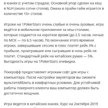
в юанях (с учетом страдла). Основной упор сделан на кеш
в NLH (около сотни столов), Омаха в прайм-тайм играется в
количестве 10+ столов.
Игроки на 1PokerStars очень слабые и очень лузовые, игра
ведётся в мобильном приложении за кеш-столами,
которые создаются на короткое время (до 2.5 часов, ночью
по МСК — по 6,5 часов). По окончании этого времени
игроки, завершившие сессию в плюс платят рейк 3% с
прибыли, проигравшие или сыгравшие в ноль рейк не
платят. Стандартный рейк на китайских румах — 5%.
Выгодность игры на 1PokerStars очевидна.
Покерофф предоставляет игрокам софт для игры с
компьютера. После настройки эмуляторов вы сможете
мультитейблить в комфортных условиях. Для устойчивой
работы покерного клиента ваш компьютер должен быть
достаточно мощным.
Игра ведется в китайских юанях. Курс на 2октября 2019