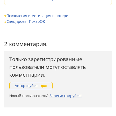
#
Психология и мотивация в покере
#
Спецпроект ПокерОК
2 комментария.
Только зарегистрированные
пользователи могут оставлять
комментарии.
Авторизуйся
Новый пользователь?
Зарегистрируйся!