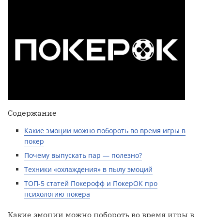
Содержание
Какие эмоции можно побороть во время игры в
покер
Почему выпускать пар — полезно?
Техники «охлаждения» в пылу эмоций
ТОП-5 статей Покерофф и ПокерОК про
психологию покера
Какие эмоции можно побороть во время игры в