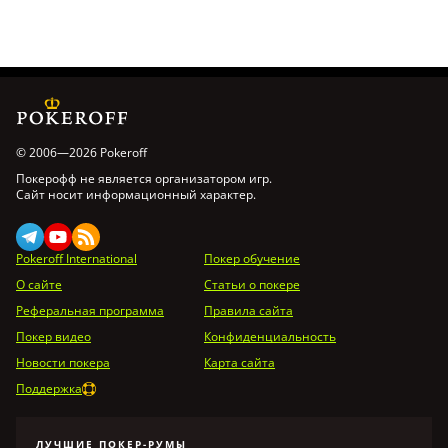
© 2006—2026 Pokeroff
Покерофф не является организатором игр.
Сайт носит информационный характер.
Pokeroff International
Покер обучение
О сайте
Статьи о покере
Реферальная программа
Правила сайта
Покер видео
Конфиденциальность
Новости покера
Карта сайта
Поддержка
ЛУЧШИЕ ПОКЕР-РУМЫ