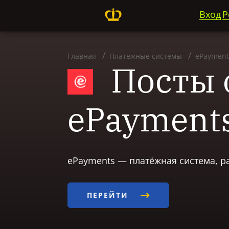
Вход
Р
Главная
Платежные системы
ePayment
Посты 
ePayment
ePayments — платёжная система, р
ПЕРЕЙТИ