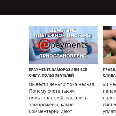
EPAYMENTS ЗАМОРОЗИЛИ ВСЕ
ПРАВД
СЧЕТА ПОЛЬЗОВАТЕЛЕЙ
СЛИВА
Вывести деньги пока нельзя.
«В Ре
Почему счета тысяч
начал
пользователей оказались
налог
заморожены, какие
систе
комментарии дают
уплат