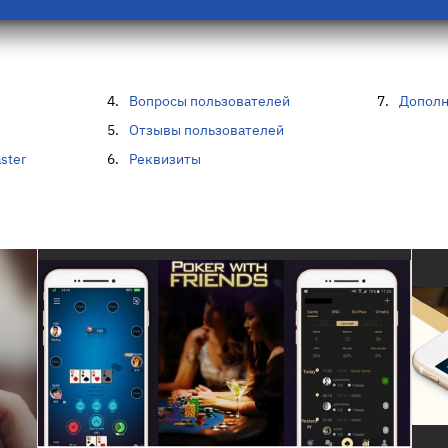
Вопросы пользователей
Дополн
Отзывы пользователей
ster
Реквизиты