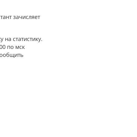
тант зачисляет
 на статистику.
00 по мск
сообщить