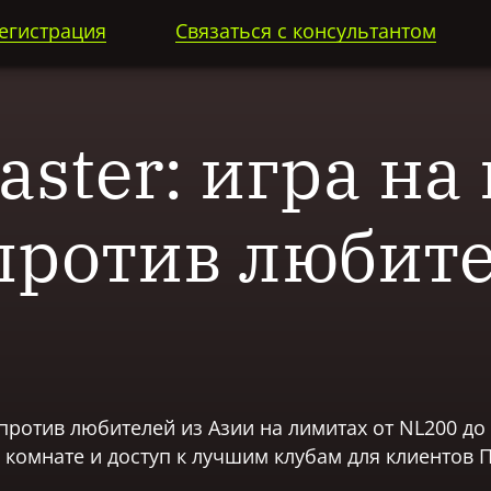
егистрация
Связаться с консультантом
ster: игра на
против любите
против любителей из Азии на лимитах от NL200 до
в комнате и доступ к лучшим клубам для клиентов 