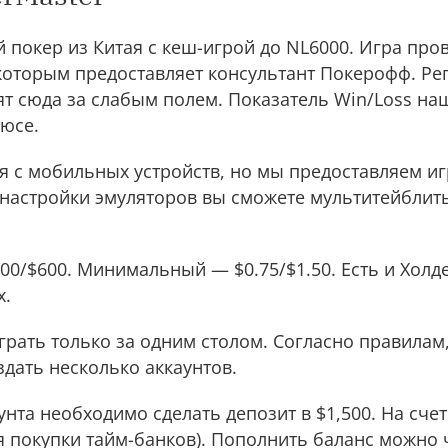
покер из Китая с кеш-игрой до NL6000. Игра пров
 которым предоставляет консультант Покерофф. Ре
т сюда за слабым полем. Показатель Win/Loss на
люсе.
я с мобильных устройств, но мы предоставляем иг
 настройки эмуляторов вы сможете мультитейблит
0/$600. Минимальный — $0.75/$1.50. Есть и Холд
x.
грать только за одним столом. Согласно правилам,
дать несколько аккаунтов.
унта необходимо сделать депозит в $1,500. На счет
я покупки тайм-банков). Пополнить баланс можно