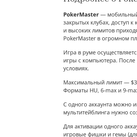
PokerMaster
— мобильный 
закрытых клубах, доступ к
и высоких лимитов приходя
PokerMaster в огромном п
Игра в руме осуществляетс
игры с компьютера. После
условиях.
Максимальный лимит — $30
Форматы HU, 6-max и 9-ma
С одного аккаунта можно и
мультитейблинга нужно соз
Для активации одного акка
игровые фишки и гемы (дл