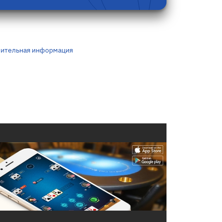
ительная информация