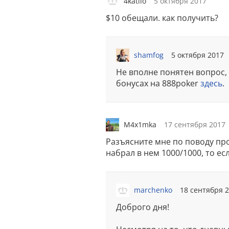
4katilo
5 октября 2017
$10 обещали. как получить?
shamfog
5 октября 2017
Не вполне понятен вопрос,
бонусах на 888poker
здесь
.
M4x1mka
17 сентября 2017
Разъясните мне по поводу про
набрал в нем 1000/1000, то ес
marchenko
18 сентября 
Доброго дня!