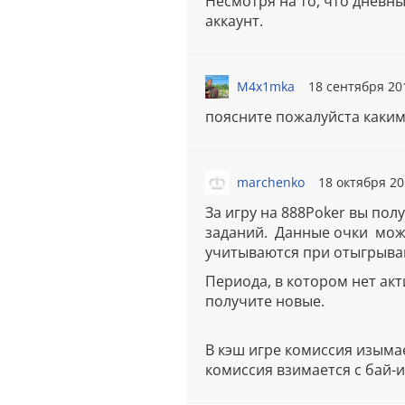
Несмотря на то, что дневн
аккаунт.
M4x1mka
18 сентября 20
поясните пожалуйста каки
marchenko
18 октября 2
За игру на 888Poker вы по
заданий. Данные очки можн
учитываются при отыгрыван
Периода, в котором нет акт
получите новые.
В кэш игре комиссия изымае
комиссия взимается с бай-и