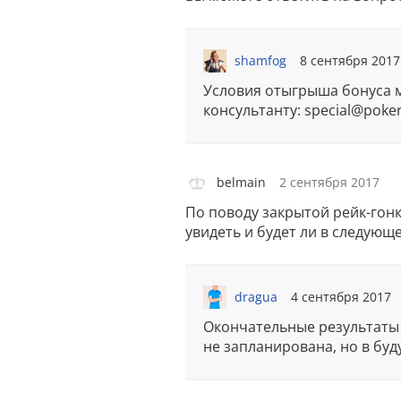
shamfog
8 сентября 2017
Условия отыгрыша бонуса 
консультанту: special@poker
belmain
2 сентября 2017
По поводу закрытой рейк-гонк
увидеть и будет ли в следующ
dragua
4 сентября 2017
Окончательные результаты 
не запланирована, но в бу