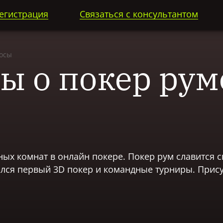
егистрация
Связаться с консультантом
осы
ы о покер рум
ых комнат в онлайн покере. Покер рум славится с
лся первый 3D покер и командные турниры. Прису