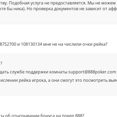
тву. Подобная услуга не предоставляется. Мы не можем
тя бы ника). Но проверка документов не зависит от афф
8752700 и 108130134 мне не на числили очки рейка?
17
адать службе поддержки комнаты support@888poker.com
ислении рейка игрока, а они смогут это посмотреть выя
сы об отыгрывании бонуса на покер 888?