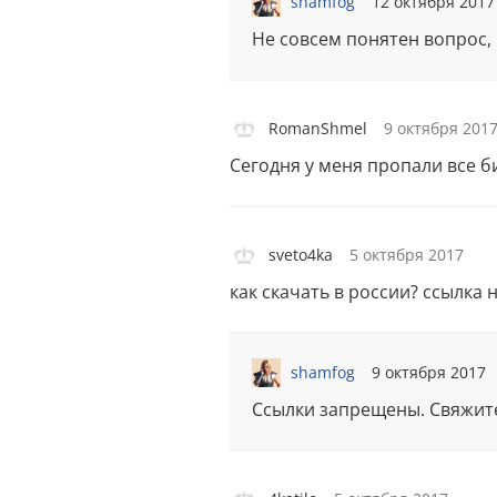
shamfog
12 октября 2017
Не совсем понятен вопрос, 
RomanShmel
9 октября 201
Сегодня у меня пропали все 
sveto4ka
5 октября 2017
как скачать в россии? ссылка 
shamfog
9 октября 2017
Ссылки запрещены. Свяжитес