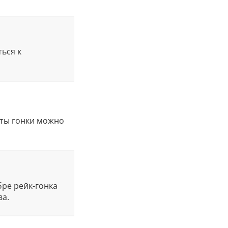
ься к
аты гонки можно
ябре рейк-гонка
ва.