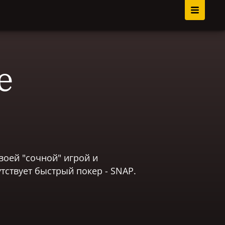
е
воей "сочной" игрой и
тствует быстрый покер - SNAP.