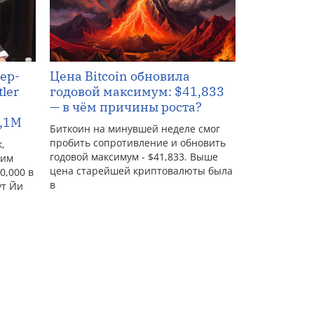
ер-
Цена Bitcoin обновила
tler
годовой максимум: $41,833
— в чём причины роста?
3,1M
Биткоин на минувшей неделе смог
пробить сопротивление и обновить
,
годовой максимум - $41,833. Выше
ким
цена старейшей криптовалюты была
0,000 в
в
ут Йи