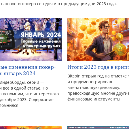
ть новости покера сегодня и в предыдущие дни 2023 года.
ные изменения покер-
Итоги 2023 года в крип
: январь 2024
Bitcoin открыл год на отметке 
и продемонстрировал
 лидерборды, серии —
впечатляющую динамику,
 всё в одной статье. Но
превосходящую многие други
а вспомним, что интересного
финансовые инструменты
 декабре 2023. Содержание
помнился