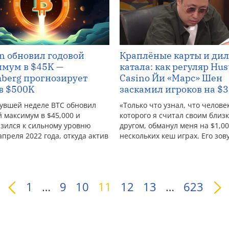
in обновил годовой
Краплёные карты и дил
имум в $45K —
катала: как регуляр Hus
berg прогнозирует
Casino Йи «Марс» Шен
в $500K
заскамил игроков на $
увшей неделе BTC обновил
«Только что узнал, что человек
й максимум в $45,000 и
которого я считал своим близ
зился к сильному уровню
другом, обманул меня на $1,00
апреля 2022 года, откуда актив
нескольких кеш играх. Его зов
1
…
9
10
11
12
13
…
623