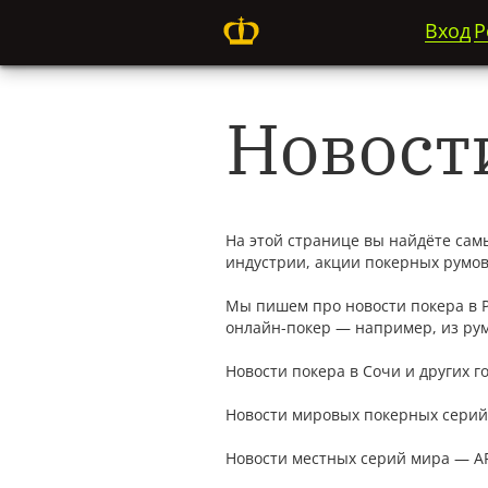
Вход
Р
Новост
На этой странице вы найдёте сам
индустрии, акции покерных румов
Мы пишем про новости покера в Ро
онлайн-покер — например, из румо
Новости покера в Сочи и других го
Новости мировых покерных серий 
Новости местных серий мира — APT