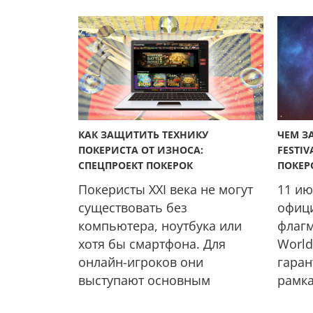
КАК ЗАЩИТИТЬ ТЕХНИКУ
ЧЕМ З
ПОКЕРИСТА ОТ ИЗНОСА:
FESTIV
СПЕЦПРОЕКТ ПОКЕРОК
ПОКЕР
Покеристы XXI века не могут
11 ию
существовать без
офиц
компьютера, ноутбука или
флагм
хотя бы смартфона. Для
World
онлайн-игроков они
гаран
выступают основным
рамк