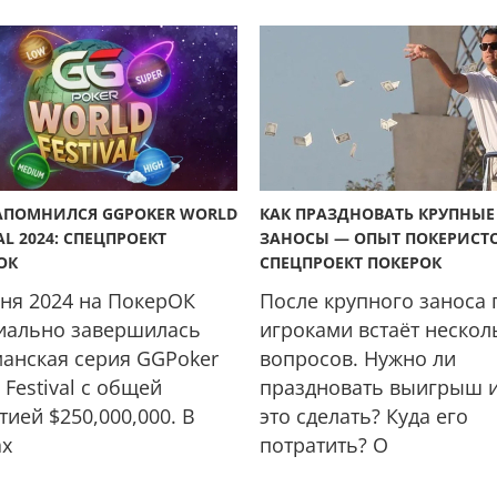
АПОМНИЛСЯ GGPOKER WORLD
КАК ПРАЗДНОВАТЬ КРУПНЫЕ
AL 2024: СПЕЦПРОЕКТ
ЗАНОСЫ — ОПЫТ ПОКЕРИСТО
ОК
СПЕЦПРОЕКТ ПОКЕРОК
ня 2024 на ПокерОК
После крупного заноса 
иально завершилась
игроками встаёт нескол
анская серия GGPoker
вопросов. Нужно ли
 Festival с общей
праздновать выигрыш и
тией $250,000,000. В
это сделать? Куда его
ах
потратить? О