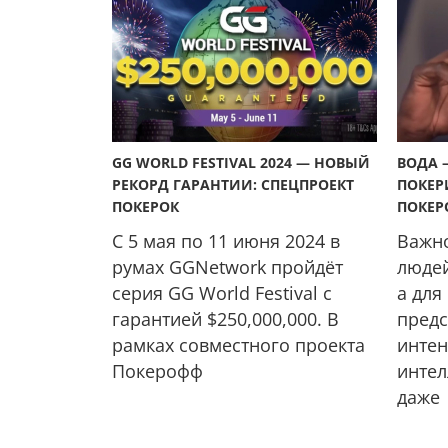
GG WORLD FESTIVAL 2024 — НОВЫЙ
ВОДА 
РЕКОРД ГАРАНТИИ: СПЕЦПРОЕКТ
ПОКЕР
ПОКЕРОК
ПОКЕР
С 5 мая по 11 июня 2024 в
Важно
румах GGNetwork пройдёт
людей
серия GG World Festival с
а для
гарантией $250,000,000. В
предс
рамках совместного проекта
инте
Покерофф
интел
даже