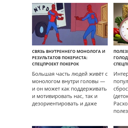
СВЯЗЬ ВНУТРЕННЕГО МОНОЛОГА И
ПОЛЕЗ
РЕЗУЛЬТАТОВ ПОКЕРИСТА:
ГОЛОД
СПЕЦПРОЕКТ ПОКЕРОК
СПЕЦП
Большая часть людей живёт с
Инте
монологом внутри головы —
попул
и он может как поддерживать
сброс
и мотивировать нас, так и
(дето
дезориентировать и даже
Расхо
поле