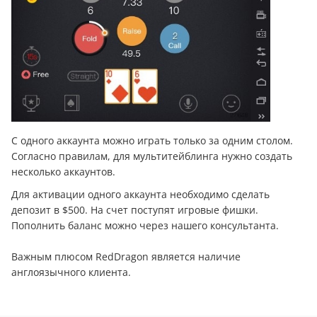
С одного аккаунта можно играть только за одним столом.
Согласно правилам, для мультитейблинга нужно создать
несколько аккаунтов.
Для активации одного аккаунта необходимо сделать
депозит в $500. На счет поступят игровые фишки.
Пополнить баланс можно через нашего консультанта.
Важным плюсом RedDragon является наличие
англоязычного клиента.