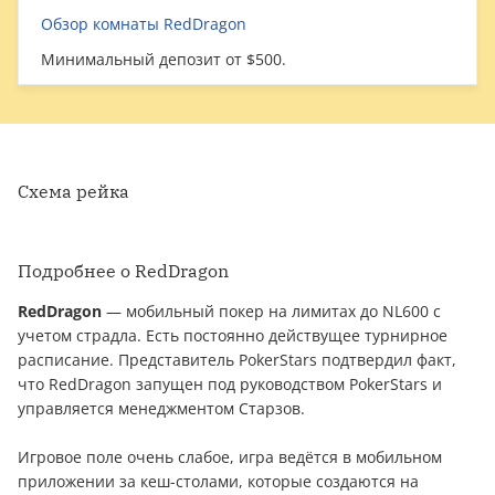
Обзор комнаты RedDragon
Минимальный депозит от $500.
Схема рейка
Подробнее о RedDragon
RedDragon
— мобильный покер на лимитах до NL600 с
учетом страдла. Есть постоянно действущее турнирное
расписание. Представитель PokerStars подтвердил факт,
что RedDragon запущен под руководством PokerStars и
управляется менеджментом Старзов.
Игровое поле очень слабое, игра ведётся в мобильном
приложении за кеш-столами, которые создаются на