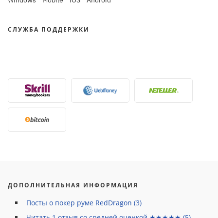
СЛУЖБА ПОДДЕРЖКИ
ДОПОЛНИТЕЛЬНАЯ ИНФОРМАЦИЯ
Посты о покер руме RedDragon (3)
Читать
1
отзыв со средней оценкой ★★★★★ (
5
)