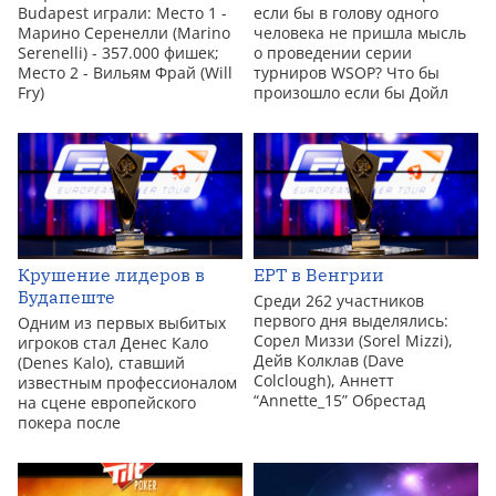
Budapest играли: Место 1 -
если бы в голову одного
Марино Серенелли (Marino
человека не пришла мысль
Serenelli) - 357.000 фишек;
о проведении серии
Место 2 - Вильям Фрай (Will
турниров WSOP? Что бы
Fry)
произошло если бы Дойл
Крушение лидеров в
EPT в Венгрии
Будапеште
Среди 262 участников
первого дня выделялись:
Одним из первых выбитых
Сорел Миззи (Sorel Mizzi),
игроков стал Денес Кало
Дейв Колклав (Dave
(Denes Kalo), ставший
Colclough), Аннетт
известным профессионалом
“Annette_15” Обрестад
на сцене европейского
покера после