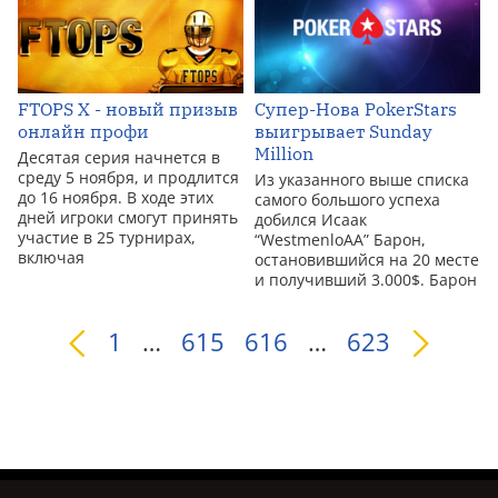
FTOPS X - новый призыв
Супер-Нова PokerStars
онлайн профи
выигрывает Sunday
Million
Десятая серия начнется в
среду 5 ноября, и продлится
Из указанного выше списка
до 16 ноября. В ходе этих
самого большого успеха
дней игроки смогут принять
добился Исаак
участие в 25 турнирах,
“WestmenloAA” Барон,
включая
остановившийся на 20 месте
и получивший 3.000$. Барон
1
…
615
616
…
623