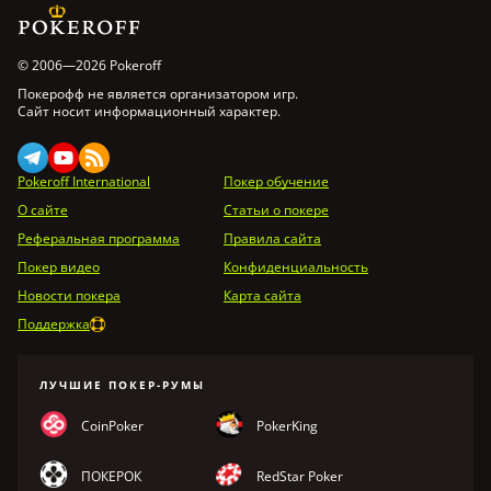
© 2006—2026 Pokeroff
Покерофф не является организатором игр.
Сайт носит информационный характер.
Pokeroff International
Покер обучение
О сайте
Статьи о покере
Реферальная программа
Правила сайта
Покер видео
Конфиденциальность
Новости покера
Карта сайта
Поддержка
ЛУЧШИЕ ПОКЕР-РУМЫ
CoinPoker
PokerKing
ПОКЕРОК
RedStar Poker