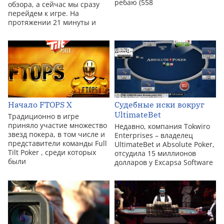
ребаю (558
обзора, а сейчас мы сразу
перейдем к игре. На
протяжении 21 минуты и
Начало FTOPS X
Судебные иски вокруг
UltimateBet
Традиционно в игре
приняло участие множество
Недавно, компания Tokwiro
звезд покера, в том числе и
Enterprises – владелец
представители команды Full
UltimateBet и Absolute Poker,
Tilt Poker , среди которых
отсудила 15 миллионов
были
долларов у Excapsa Software